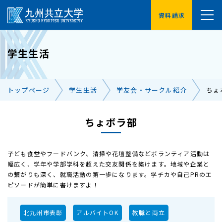
資料請求
YouTube
学生生活
受験生の方へ
在学生の方へ
トップページ
学生生活
学友会・サークル紹介
ちょ
卒業生の方へ
保護者の方へ
企業・地域の方へ
ちょボラ部
交通アクセス
お問い合わせ一覧
子ども食堂やフードバンク、清掃や花壇整備などボランティア活動は
幅広く、学年や学部学科を超えた交友関係を築けます。地域や企業と
の繋がりも深く、就職活動の第一歩になります。学チカや自己PRのエ
ピソードが簡単に書けますよ！
北九州市表彰
アルバイトOK
教職と両立