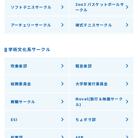
3on3 バスケットボールサ
ソフトテニスサークル
ークル
アーチェリーサークル
硬式テニスサークル
学術文化系サークル
吹奏楽部
軽音楽部
総務委員会
大学祭実行委員会
Movel(旅行＆映画サーク
教職サークル
ル)
ESI
ちょボラ部
起業部
AFP