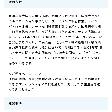
活動方針
九州共立大学ちょボラ部は、堀川いっせい清掃、学園大通りの
イルミネーション取り付け、フードバンク梱包作業、サイバー
パトロールモニター（福岡県警察本部の依頼）、国政選挙の期
日前投票処の立会人、など多岐にわたるボランティア活動に従
事し、2021年7月30日に開催された、北九州市「暴力追放・安
全安心まちづくり」市民大会（北九州市・福岡県警察・福岡県
暴力追放推進会議の共催）において、令和2年度・令和3年度 安
心・安全に関する表彰団体の「10年表彰団体」の「学生ボラン
ティア」にも選ばれました。今後も地域社会の方々との交流を
深めていきます。
＜ご学友へ 共に。＞
他の部活動、委員会活動との掛け持ち歓迎。バイトとの両立も
できます。ボランティア体験を通して、充実した学生生活を送
ってみませんか？
練習場所