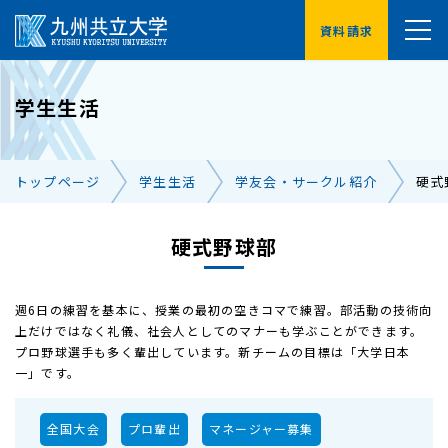
資料請求
YouTube
学生生活
受験生の方へ
在学生の方へ
トップページ
学生生活
学友会・サークル紹介
硬式
卒業生の方へ
保護者の方へ
企業・地域の方へ
硬式野球部
交通アクセス
お問い合わせ一覧
週6日の練習を基本に、授業の最初の空きコマで練習。部活動の技術向
上だけではなく礼儀、社会人としてのマナーも学ぶことができます。
プロ野球選手も多く輩出しています。新チームの目標は「大学日本
一」です。
全国大会
プロ輩出
マネージャー募集