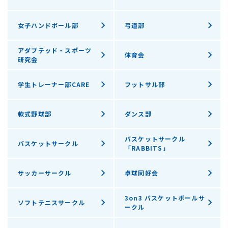
女子ハンドボール部
弓道部
アダプテッド・スポーツ
体育会
研究会
学生トレーナー部CARE
フットサル部
軟式野球部
ダンス部
バスケットサークル
バスケットサークル
「RABBITS」
サッカーサークル
卓球同好会
3on3 バスケットボールサ
ソフトテニスサークル
ークル