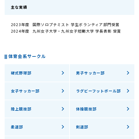
主な実績
2023年度
国際ソロプチミスト 学生ボランティア部門受賞
2024年度
九州女子大学・九州女子短期大学 学長表彰 受賞
体育会系サークル
硬式野球部
男子サッカー部
女子サッカー部
ラグビーフットボール部
陸上競技部
体操競技部
柔道部
剣道部