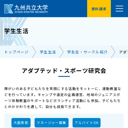
資料請求
YouTube
学生生活
受験生の方へ
在学生の方へ
トップページ
学生生活
学友会・サークル紹介
アダ
卒業生の方へ
保護者の方へ
企業・地域の方へ
アダプテッド・スポーツ研究会
交通アクセス
お問い合わせ一覧
障がいのある子どもたちを笑顔にする活動をモットーに、運動教室な
どを行っています。キャンプや遠足の企画運営、地域のジュニアスポ
ーツ体験教室のサポートなどボランティア活動にも参加。子どもたち
とのかかわりを通して、自分も成長できます。
大臣表彰
マネージャー募集
アルバイトOK