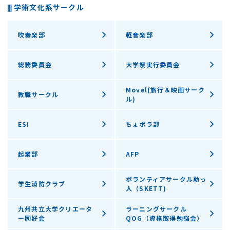
学術文化系サークル
吹奏楽部
軽音楽部
総務委員会
大学祭実行委員会
Movel(旅行＆映画サーク
教職サークル
ル)
ESI
ちょボラ部
起業部
AFP
ボランティアサークル助っ
学生消防クラブ
人（SKETT)
九州共立大学クリエータ
ラーニングサークル
ー同好会
QOG（資格取得勉強会）