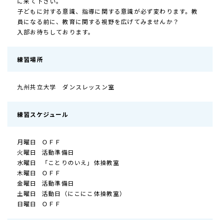
に来て下さい。
子どもに対する意識、指導に関する意識が必ず変わります。教
員になる前に、教育に関する視野を広げてみませんか？
入部お待ちしております。
練習場所
九州共立大学 ダンスレッスン室
練習スケジュール
月曜日
ＯＦＦ
火曜日
活動準備日
水曜日
「ことりのいえ」体操教室
木曜日
ＯＦＦ
金曜日
活動準備日
土曜日
活動日（にこにこ体操教室）
日曜日
ＯＦＦ