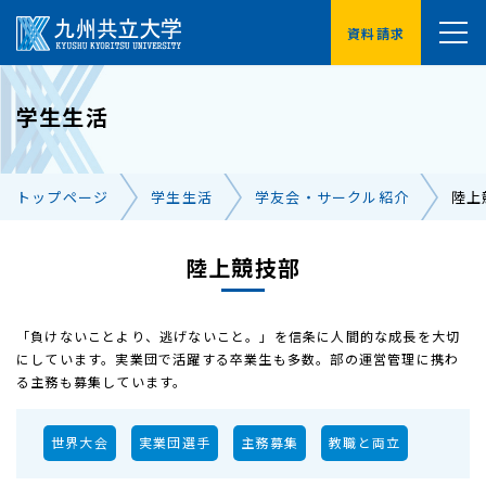
資料請求
YouTube
学生生活
受験生の方へ
在学生の方へ
トップページ
学生生活
学友会・サークル紹介
陸上
卒業生の方へ
保護者の方へ
企業・地域の方へ
陸上競技部
交通アクセス
お問い合わせ一覧
「負けないことより、逃げないこと。」を信条に人間的な成長を大切
にしています。実業団で活躍する卒業生も多数。部の運営管理に携わ
る主務も募集しています。
世界大会
実業団選手
主務募集
教職と両立