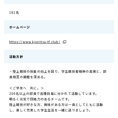
181名
ホームページ
https://www.kyoritsu-tf.club/
活動方針
・陸上競技の技能の向上を図り、学生競技者精神の高揚と、部
員相互の親睦を深める。
＜ご学友へ 共に。＞
200名以上の部員で各種目毎に分かれて活動しています。
明るく元気で団結力のあるチームです。
陸上競技が好きな方、興味がある方は一員としてともに活動
し、楽しく充実した学生生活を一緒に送りましょう。