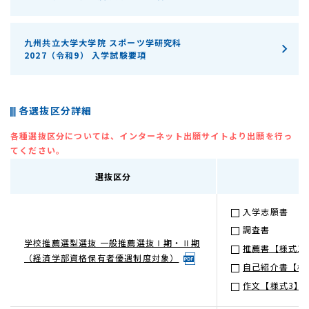
九州共立大学大学院 スポーツ学研究科
2027（令和9） 入学試験要項
各選抜区分詳細
各種選抜区分については、インターネット出願サイトより出願を行っ
てください。
選抜区分
入学志願書
調査書
学校推薦選型選抜 一般推薦選抜Ⅰ期・Ⅱ期
推薦書【様式1
（経済学部資格保有者優遇制度対象）
自己紹介書【様
作文【様式3】