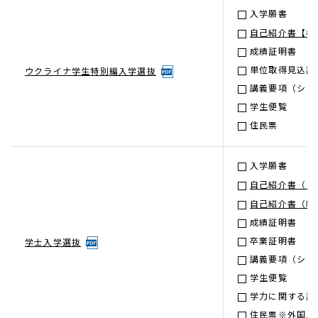
入学願書
自己紹介書【様
成績証明書
単位取得見込証
ウクライナ学生特別編入学選抜
講義要項（シラ
学生便覧
住民票
入学願書
自己紹介書（ス
自己紹介書（経
成績証明書
卒業証明書
学士入学選抜
講義要項（シラ
学生便覧
学力に関する証
住民票※外国人