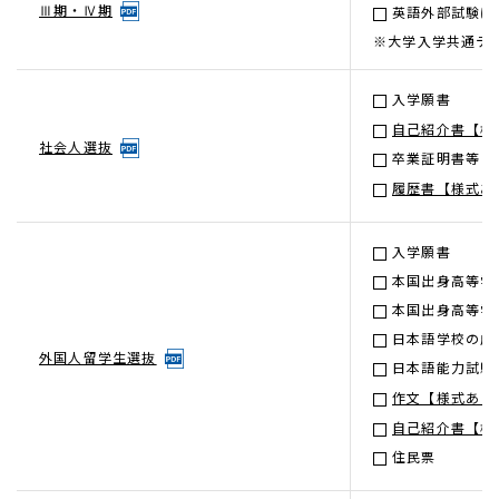
Ⅲ期・Ⅳ期
英語外部試験に
※大学入学共通テ
入学願書
自己紹介書【様
社会人選抜
卒業証明書等
履歴書【様式あ
入学願書
本国出身高等学
本国出身高等学
日本語学校の成
外国人留学生選抜
日本語能力試験
作文【様式あり
自己紹介書【様
住民票