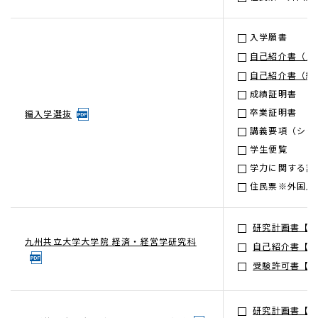
入学願書
自己紹介書（ス
自己紹介書（経
成績証明書
卒業証明書
編入学選抜
講義要項（シラ
学生便覧
学力に関する証
住民票※外国人
研究計画書【様
九州共立大学大学院 経済・経営学研究科
自己紹介書【様
受験許可書【様
研究計画書【様