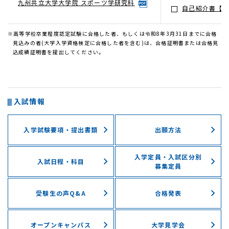
九州共立大学大学院 スポーツ学研究科
自己紹介書【様
※高等学校卒業程度認定試験に合格した者、もしくは令和8年3月31日までに合格
見込みの者(大学入学資格検定に合格した者を含む)は、合格証明書または合格見
込成績証明書を提出してください。
入試情報
入学試験要項・提出書類
出願方法
入学定員・入試区分別
入試日程・科目
募集定員
受験⽣の声Q&A
合格発表
オープンキャンパス
大学見学会