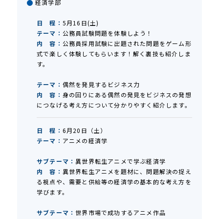
経済学部
日 程：
5月16日(土)
テーマ：
公務員試験問題を体験しよう！
内 容：
公務員採用試験に出題された問題をゲーム形
式で楽しく体験してもらいます！解く裏技も紹介しま
す。
テーマ：
偶然を発見するビジネス力
内 容：
身の回りにある偶然の発見をビジネスの発想
につなげる考え方について分かりやすく紹介します。
日 程：
6月20日（土）
テーマ：
アニメの経済学
サブテーマ：
異世界転生アニメで学ぶ経済学
内 容：
異世界転生アニメを題材に、問題解決の捉え
る視点や、需要と供給等の経済学の基本的な考え方を
学びます。
サブテーマ：
世界市場で成功するアニメ作品