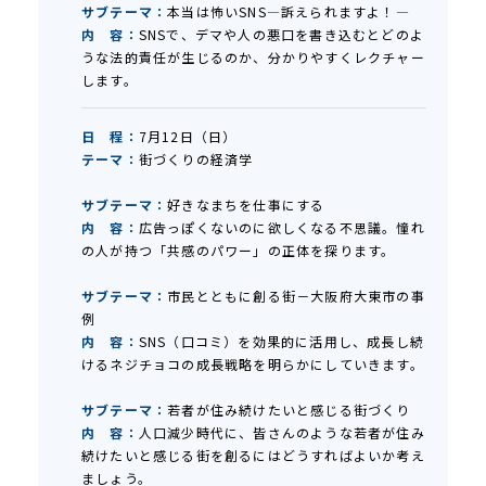
サブテーマ：
本当は怖いSNS―訴えられますよ！―
内 容：
SNSで、デマや人の悪口を書き込むとどのよ
うな法的責任が生じるのか、分かりやすくレクチャー
します。
日 程：
7月12日（日）
テーマ：
街づくりの経済学
サブテーマ：
好きなまちを仕事にする
内 容：
広告っぽくないのに欲しくなる不思議。憧れ
の人が持つ「共感のパワー」の正体を探ります。
サブテーマ：
市民とともに創る街－大阪府大東市の事
例
内 容：
SNS（口コミ）を効果的に活用し、成長し続
けるネジチョコの成長戦略を明らかにしていきます。
サブテーマ：
若者が住み続けたいと感じる街づくり
内 容：
人口減少時代に、皆さんのような若者が住み
続けたいと感じる街を創るにはどうすればよいか考え
ましょう。