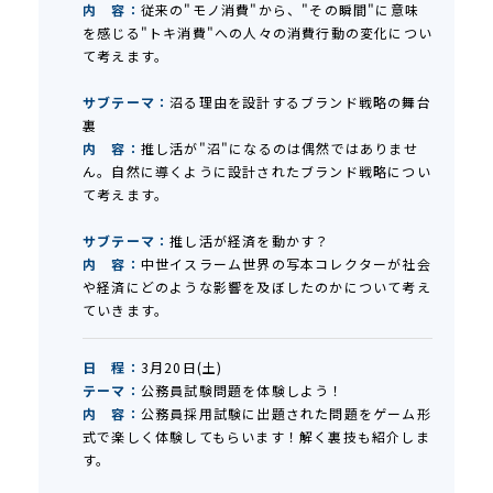
内 容：
従来の"モノ消費"から、"その瞬間"に意味
を感じる"トキ消費"への人々の消費行動の変化につい
て考えます。
サブテーマ：
沼る理由を設計するブランド戦略の舞台
裏
内 容：
推し活が"沼"になるのは偶然ではありませ
ん。自然に導くように設計されたブランド戦略につい
て考えます。
サブテーマ：
推し活が経済を動かす？
内 容：
中世イスラーム世界の写本コレクターが社会
や経済にどのような影響を及ぼしたのかについて考え
ていきます。
日 程：
3月20日(土)
テーマ：
公務員試験問題を体験しよう！
内 容：
公務員採用試験に出題された問題をゲーム形
式で楽しく体験してもらいます！解く裏技も紹介しま
す。