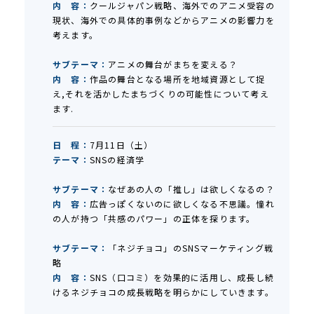
内 容：
クールジャパン戦略、海外でのアニメ受容の
現状、海外での具体的事例などからアニメの影響力を
考えます。
サブテーマ：
アニメの舞台がまちを変える？
内 容：
作品の舞台となる場所を地域資源として捉
え,それを活かしたまちづくりの可能性について考え
ます.
日 程：
7月11日（土）
テーマ：
SNSの経済学
サブテーマ：
なぜあの人の「推し」は欲しくなるの？
内 容：
広告っぽくないのに欲しくなる不思議。憧れ
の人が持つ「共感のパワー」の正体を探ります。
サブテーマ：
「ネジチョコ」のSNSマーケティング戦
略
内 容：
SNS（口コミ）を効果的に活用し、成長し続
けるネジチョコの成長戦略を明らかにしていきます。