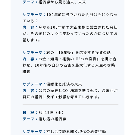
テーマ：
経済学から見る過去、未来
サブテーマ：
100年前に設立された会社は今どうなっ
ている？
内 容：
今から100年前の大正末期に設立された会社
が、その後どのように変わっていったのかについてお
話します。
サブテーマ：
君の「10年後」を応援する投資の話
内 容：
お金・知識・経験の『3つの投資』を掛け合
わせ、10年後の自分の価値を最大化する人生の攻略
講義
サブテーマ：
温暖化と経済の未来
内 容：
公害の歴史とCO₂増加を振り返り、温暖化が
将来の経済に及ぼす影響を考えていきます。
日 程：
9月19日（土）
テーマ：
推し活の経済学
サブテーマ：
推し活で読み解く現代の消費行動