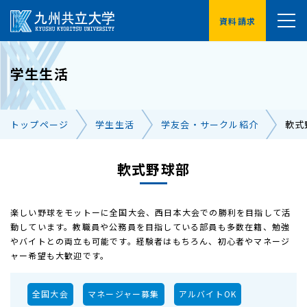
資料請求
YouTube
学生生活
受験生の方へ
在学生の方へ
トップページ
学生生活
学友会・サークル紹介
軟式
卒業生の方へ
保護者の方へ
企業・地域の方へ
軟式野球部
交通アクセス
お問い合わせ一覧
楽しい野球をモットーに全国大会、西日本大会での勝利を目指して活
動しています。教職員や公務員を目指している部員も多数在籍、勉強
やバイトとの両立も可能です。経験者はもちろん、初心者やマネージ
ャー希望も大歓迎です。
全国大会
マネージャー募集
アルバイトOK