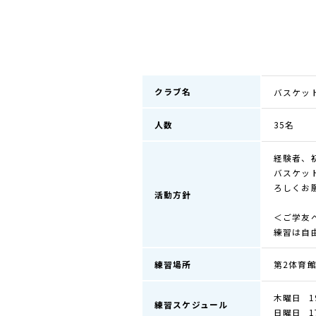
クラブ名
バスケット
人数
35名
経験者、
バスケッ
ろしくお
活動方針
＜ご学友
練習は自
練習場所
第2体育
木曜日
1
練習スケジュール
日曜日
1