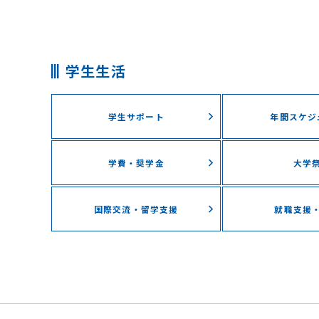
学生生活
学生サポート
年間スケジ
学費・奨学⾦
⼤学
国際交流・留学⽀援
就職支援