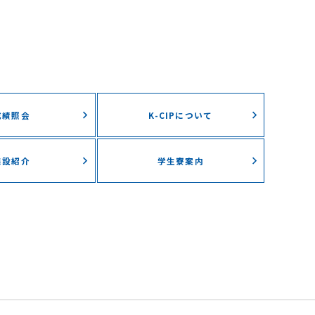
成績照会
K-CIPについて
施設紹介
学⽣寮案内