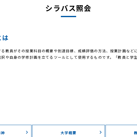
シラバス照会
とは
する教員がその授業科目の概要や到達目標、成績評価の方法、授業計画など
選択や自身の学修計画を立てるツールとして使用するものです。「教員と学
精神
大学概要