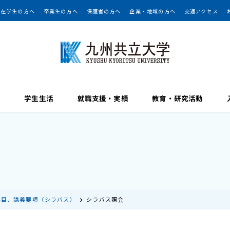
在学生の方へ
卒業生の方へ
保護者の方へ
企業・地域の方へ
交通アクセス
院
学生生活
就職支援・実績
教育・研究活動
科目、講義要項（シラバス）
シラバス照会